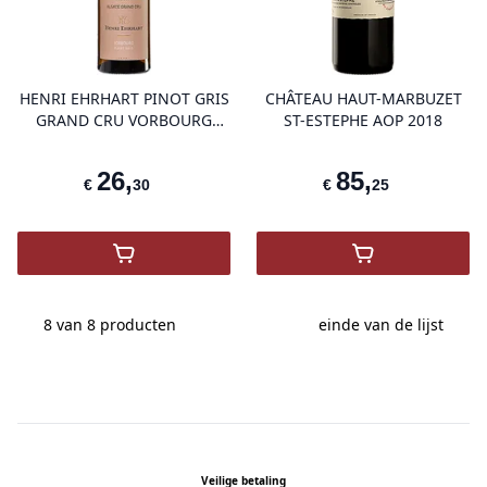
product variant items in cart, view 
pro
HENRI EHRHART PINOT GRIS
CHÂTEAU HAUT-MARBUZET
GRAND CRU VORBOURG
ST-ESTEPHE AOP 2018
ALSACE 2021
26
,
85
,
€
30
€
25
,
HENRI EHRHART PINOT GRIS GRAND C
,
CHÂTEAU HA
8 van 8
producten
einde van de lijst
Footer
Veilige betaling