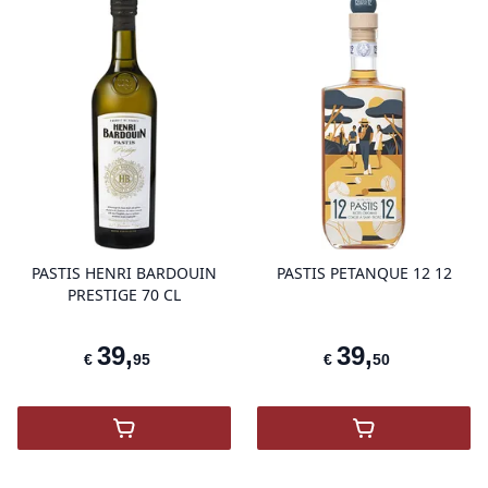
product variant items in cart, view 
pro
PASTIS HENRI BARDOUIN
PASTIS PETANQUE 12 12
PRESTIGE 70 CL
39
,
39
,
€
95
€
50
,
Pastis Henri Bardouin
,
PASTIS PETA