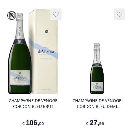
Vinothèque
Add to wishlist
Add t
product variant items in cart, view 
pro
CHAMPAGNE DE VENOGE
CHAMPAGNE DE VENOGE
CORDON BLEU BRUT
CORDON BLEU DEMI
MAGNUM
BOUTEILLE
106
,
27
,
€
00
€
95