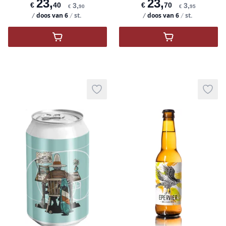
23
,
23
,
€
40
€
70
3
,
3
,
€
90
€
95
doos van
6
st.
doos van
6
st.
,
Orval - Brouwerij van Orval
,
CURIEUSE NEUS
Add to wishlist
Add t
product variant items in cart, view 
pro