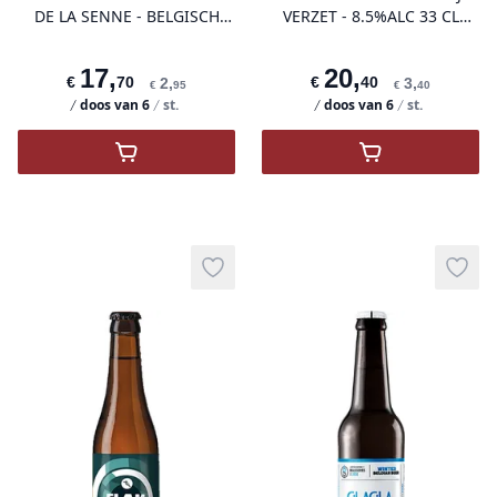
DE LA SENNE - BELGISCH
VERZET - 8.5%ALC 33 CL
BIER
(BELGIQUE)
17
,
20
,
€
70
€
40
2
,
3
,
€
95
€
40
doos van
6
st.
doos van
6
st.
,
Taras Boulba Brasserie de la Senne - Belgi
,
REBEL LOCAL -
Add to wishlist
Add t