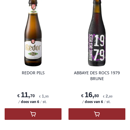
product variant items in cart, view 
pro
REDOR PILS
ABBAYE DES ROCS 1979
BRUNE
11
,
16
,
€
70
€
80
1
,
2
,
€
95
€
80
doos van
6
st.
doos van
6
st.
,
Redor Pils
,
Abbaye des R