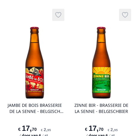
Add to wishlist
Add t
product variant items in cart, view 
pro
JAMBE DE BOIS BRASSERIE
ZINNE BIR - BRASSERIE DE
DE LA SENNE - BELGISCH
LA SENNE - BELGISCHBIER
BIER
17
,
17
,
€
70
€
70
2
,
2
,
€
95
€
95
doos van
6
st.
doos van
6
st.