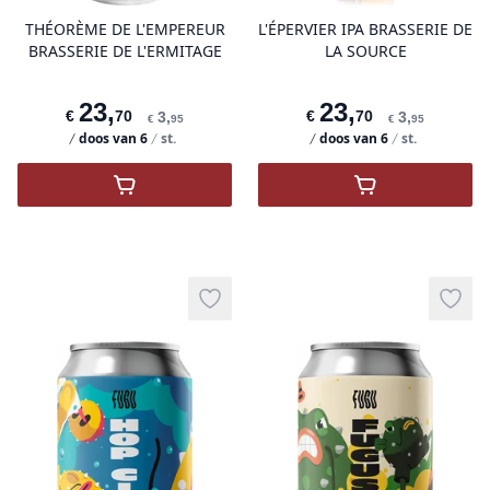
THÉORÈME DE L'EMPEREUR
L'ÉPERVIER IPA BRASSERIE DE
BRASSERIE DE L'ERMITAGE
LA SOURCE
23
,
23
,
€
70
€
70
3
,
3
,
€
95
€
95
doos van
6
st.
doos van
6
st.
,
Théorème de l'empereur Brasserie de l'Erm
,
L'épervier IPA
Add to wishlist
Add t