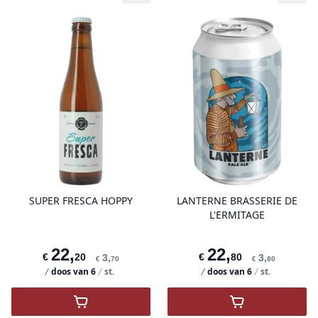
product variant items in cart, view 
pro
SUPER FRESCA HOPPY
LANTERNE BRASSERIE DE
L'ERMITAGE
22
,
22
,
€
20
€
80
3
,
3
,
€
70
€
80
doos van
6
st.
doos van
6
st.
,
Super Fresca Hoppy
,
Lanterne Bras