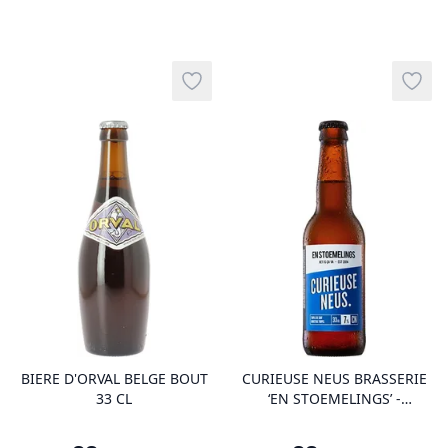
Add to wishlist
Add t
product variant items in cart, view 
pro
BIERE D'ORVAL BELGE BOUT
CURIEUSE NEUS BRASSERIE
33 CL
‘EN STOEMELINGS’ -
BELGISCH BIER