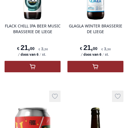
product variant items in cart, view 
pro
FLACK CHILL IPA BEER MUSIC
GLAGLA WINTER BRASSERIE
BRASSERIE DE LIEGE
DE LIEGE
21
,
21
,
€
00
€
00
3
,
3
,
€
50
€
50
doos van
6
st.
doos van
6
st.
,
FLACK CHILL IPA BEER MUSIC BRASSER
,
GLAGLA WIN
Add to wishlist
Add t