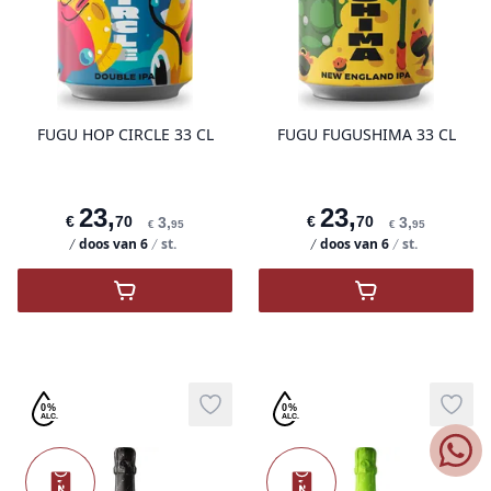
product variant items in cart, view 
pro
FUGU HOP CIRCLE 33 CL
FUGU FUGUSHIMA 33 CL
23
,
23
,
€
70
€
70
3
,
3
,
€
95
€
95
doos van
6
st.
doos van
6
st.
Nieu
N
,
FUGU Hop Circle 33 cl
,
FUGU Fugushi
Zonder alcohol
Zonder alcohol
0%
0%
Add to wishlist
Add t
ALC.
ALC.
Nieuw
Nieuw