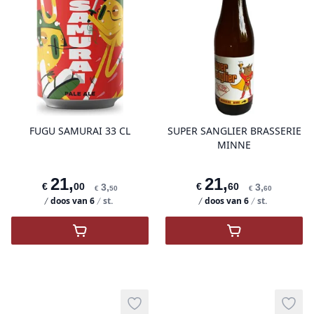
product variant items in cart, view 
pro
FUGU SAMURAI 33 CL
SUPER SANGLIER BRASSERIE
MINNE
21
,
21
,
€
00
€
60
3
,
3
,
€
50
€
60
doos van
6
st.
doos van
6
st.
,
FUGU Samurai 33 cl
,
Super Sanglie
Add to wishlist
Add t