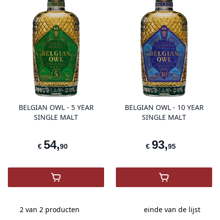
product variant items in cart, view 
pro
BELGIAN OWL - 5 YEAR
BELGIAN OWL - 10 YEAR
SINGLE MALT
SINGLE MALT
54
,
93
,
€
90
€
95
,
Belgian Owl - 5 year Single Malt
,
2 van 2
producten
einde van de lijst