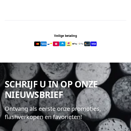
Footer
Veilige betaling
SCHRIJF U IN OP ONZE
NIEUWSBRIEF
Ontvang als eerste onze promoties,
flashverkopen en favorieten!