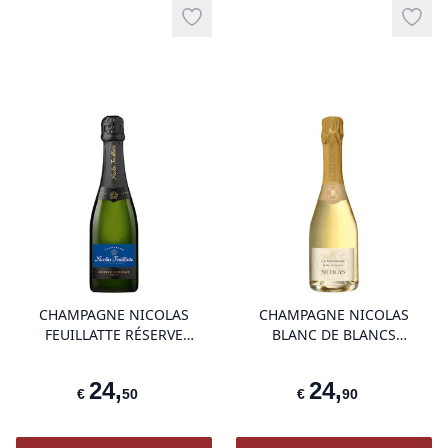
Add to wishlist
Add t
product variant items in cart, view 
pro
CHAMPAGNE NICOLAS
CHAMPAGNE NICOLAS
FEUILLATTE RÉSERVE
BLANC DE BLANCS
EXCLUSIVE
BOUTEILLE SPECIALE DEMI
BOUTEILLE
24
,
24
,
€
50
€
90