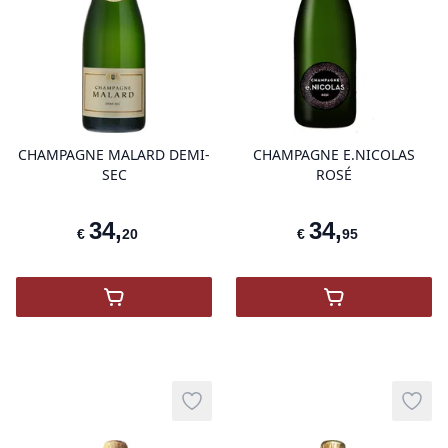
product variant items in cart, view 
pro
CHAMPAGNE MALARD DEMI-
CHAMPAGNE E.NICOLAS
SEC
ROSÉ
34
,
34
,
€
20
€
95
,
Champagne Malard Demi-Sec
,
Champagne E.
Add to wishlist
Add t