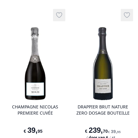
Add to wishlist
Add t
product variant items in cart, view 
pro
CHAMPAGNE NICOLAS
DRAPPIER BRUT NATURE
PREMIERE CUVÉE
ZERO DOSAGE BOUTEILLE
39
,
239
,
€
95
€
70
39
,
€
95
doos van
6
st.