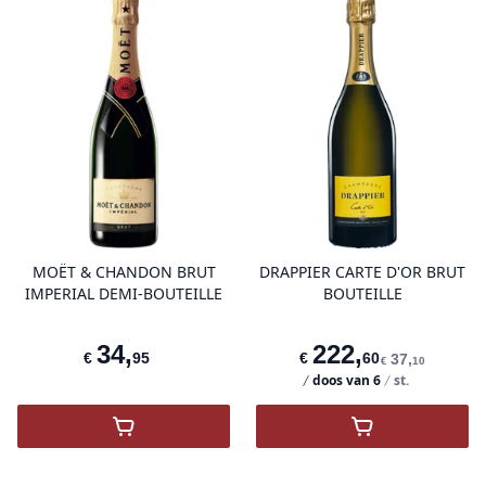
product variant items in cart, view 
pro
MOËT & CHANDON BRUT
DRAPPIER CARTE D'OR BRUT
IMPERIAL DEMI-BOUTEILLE
BOUTEILLE
34
,
222
,
€
95
€
60
37
,
€
10
doos van
6
st.
,
Moët & Chandon Brut Imperial
,
DRAPPIER C