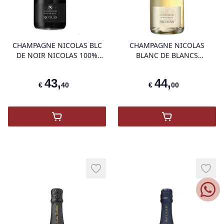
product variant items in cart, view 
pro
CHAMPAGNE NICOLAS BLC
CHAMPAGNE NICOLAS
DE NOIR NICOLAS 100%
BLANC DE BLANCS
MEUNIER
BOUTEILLE SPECIALE
43
,
44
,
€
40
€
00
,
CHAMPAGNE NICOLAS BLANC DE NOIRS
,
Champagne Ni
Add to wishlist
Add t