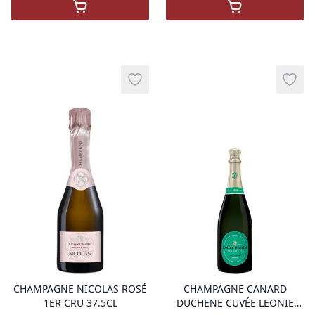
,
Champagne Nicolas Feuillatte Réserve Exc
,
Champagne Nic
Add to wishlist
Add t
product variant items in cart, view 
pro
CHAMPAGNE NICOLAS ROSÉ
CHAMPAGNE CANARD
1ER CRU 37.5CL
DUCHENE CUVÉE LEONIE