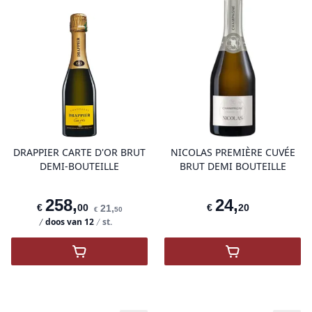
product variant items in cart, view 
pro
DRAPPIER CARTE D'OR BRUT
NICOLAS PREMIÈRE CUVÉE
DEMI-BOUTEILLE
BRUT DEMI BOUTEILLE
258
,
24
,
€
00
€
20
21
,
€
50
doos van
12
st.
,
DRAPPIER CARTE D'OR BRUT
,
Nicolas Premi