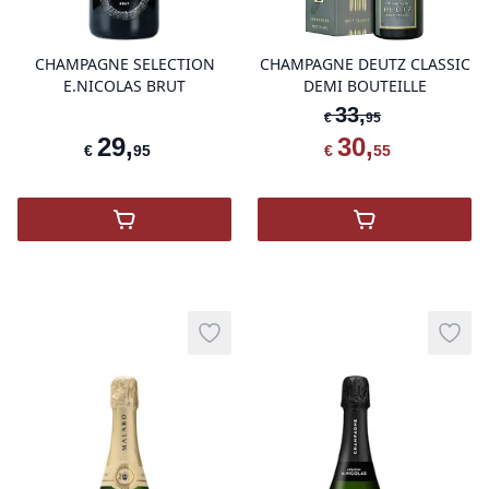
CHAMPAGNE SELECTION
CHAMPAGNE DEUTZ CLASSIC
E.NICOLAS BRUT
DEMI BOUTEILLE
33
,
€
95
29
,
30
,
€
95
€
55
,
Champagne E.Nicolas
,
Champagne De
Add to wishlist
Add t