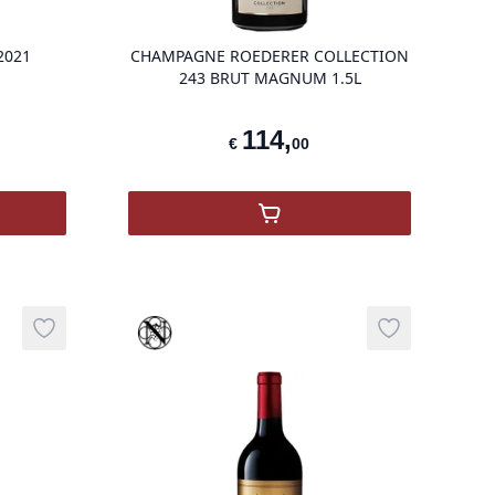
2021
CHAMPAGNE ROEDERER COLLECTION
243 BRUT MAGNUM 1.5L
114
,
€
00
m 1.5L
AU BEYCHEVELLE 2021
,
Champagne Roederer Coll
Vinothèque
Add to wishlist
Add to wishli