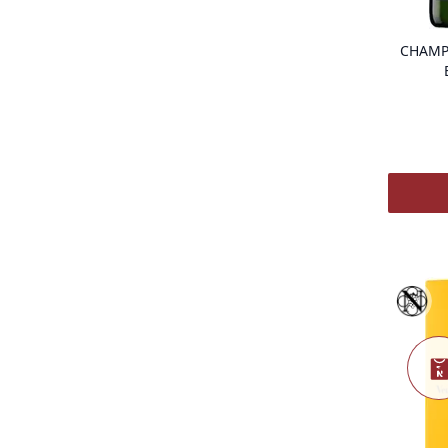
CHAMP
Vinothè
Nieu