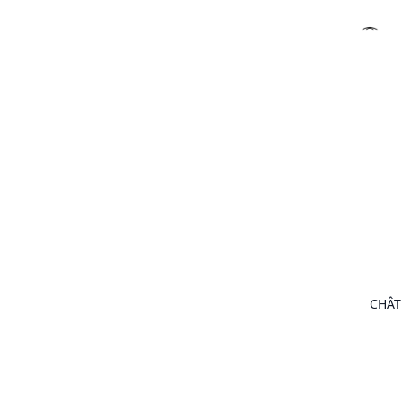
Vinothè
CHÂT