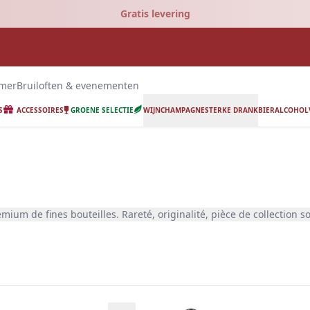
Gratis levering
emer
Bruiloften & evenementen
S
ACCESSOIRES
GROENE SELECTIE
WIJN
CHAMPAGNE
STERKE DRANK
BIER
ALCOHOLV
ing.
m de fines bouteilles. Rareté, originalité, pièce de collection son