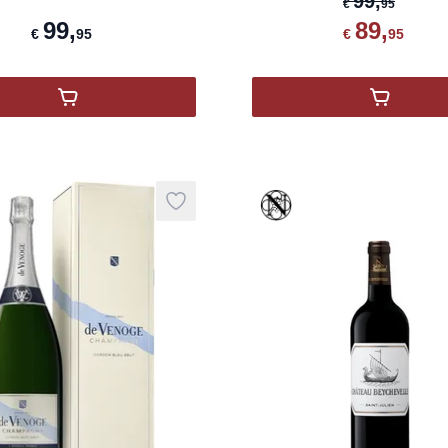
99
,
€
95
99
,
89
,
€
95
€
95
,
Champagne Laurent Perrier La Cuvée Brut Magn
,
Champag
que
Vinothèque
Add to wishlist
product variant items in cart, view ba