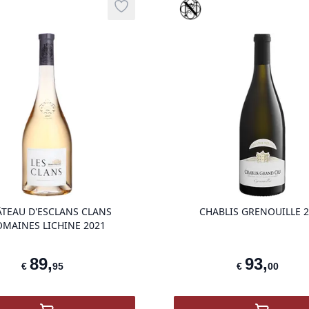
que
Vinothèque
Add to wishlist
product variant items in cart, view ba
TEAU D'ESCLANS CLANS
CHABLIS GRENOUILLE 2
MAINES LICHINE 2021
89
,
93
,
€
95
€
00