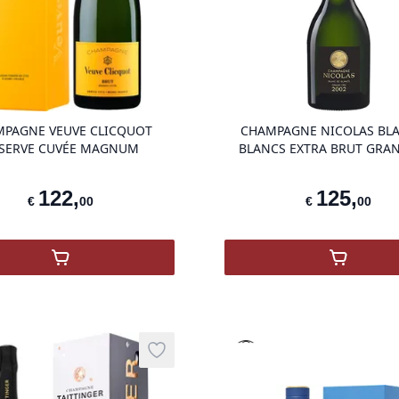
product variant items in cart, view ba
PAGNE VEUVE CLICQUOT
CHAMPAGNE NICOLAS BLA
SERVE CUVÉE MAGNUM
BLANCS EXTRA BRUT GRA
2002
122
,
125
,
€
00
€
00
,
CHAMPAGNE VEUVE CLICQUOT RÉSERVE CU
,
Champag
que
Prestige-selectie
Add to wishlist