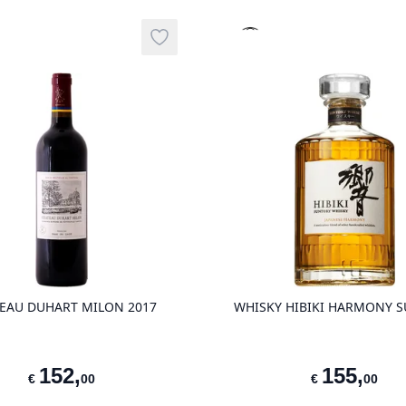
que
Prestige-selectie
Add to wishlist
product variant items in cart, view ba
EAU DUHART MILON 2017
WHISKY HIBIKI HARMONY 
152
,
155
,
€
00
€
00