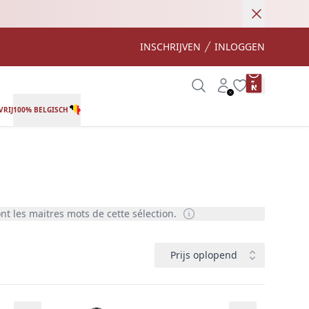
Annulere
INSCHRIJVEN
INLOGGEN
product var
Search
Account
Wishlist
RIJ
100% BELGISCH
t les maitres mots de cette sélection.
Trier
Prijs oplopend