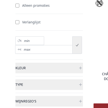
producten
Vinothè
Alleen promoties
Verlanglijst
Prix minimum
€
Submit price range
Prix maximum
€
KLEUR
CHÂ
DO
TYPE
WIJNREGIO'S