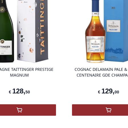
product variant items in cart, view ba
GNE TAITTINGER PRESTIGE
COGNAC DELAMAIN PALE &
MAGNUM
CENTENAIRE GDE CHAMPA
128
,
129
,
€
50
€
00
,
Champagne Taittinger Prestige Brut Magnum 1.5
,
Cognac 