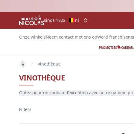
sinds 1822
nl
Onze winkels
Neem contact met ons op
Word franchisen
PROMOTIES
CADEAU
Vinothèque
key 'home (nl-BE)' returned an object instead of str
VINOTHÈQUE
info
Optez pour un cadeau d’exception avec notre gamme premiu
Filters
Filters