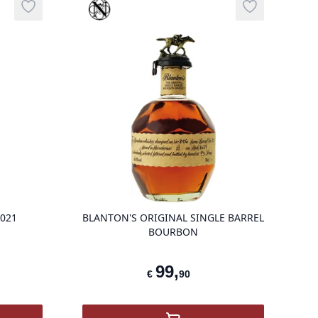
Prestige-selectie
Add to wishlist
Add to wishli
g
product variant items in cart, view bag
product vari
021
BLANTON'S ORIGINAL SINGLE BARREL
BOURBON
99
,
€
90