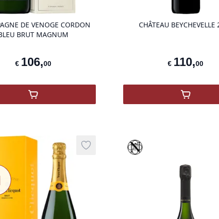
AGNE DE VENOGE CORDON
CHÂTEAU BEYCHEVELLE 
BLEU BRUT MAGNUM
106
,
110
,
€
00
€
00
Nieuw
,
Champagne De Venoge Cordon Bleu Brut Magnu
,
CHÂTE
que
Vinothèque
Add to wishlist
w