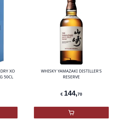
g
product variant items in cart, view bag
product vari
 DRY XO
WHISKY YAMAZAKI DISTILLER'S
G 50CL
RESERVE
144
,
€
70
L
Delamain Pale & Dry Grande Champagne XO
,
Whisky YAMAZAKI Distille