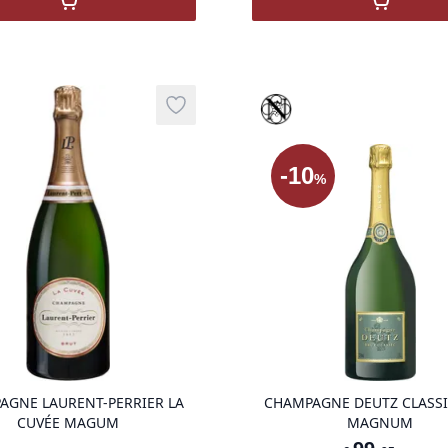
,
CHÂTEAU D'ESCLANS CLANS DOMAINES LICHI
,
CHABLI
que
Vinothèque
Add to wishlist
-
10
%
product variant items in cart, view ba
AGNE LAURENT-PERRIER LA
CHAMPAGNE DEUTZ CLASSI
CUVÉE MAGUM
MAGNUM