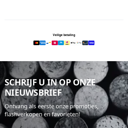
Footer
Veilige betaling
SCHRIJF U IN OP ONZE
NIEUWSBRIEF
Ontvang als eerste onze promoties,
flashverkopen en favorieten!