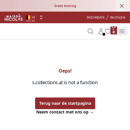
Ann
Gratis levering
nl
INSCHRIJVEN
INLOGGEN
sinds 1822
product 
Search
Account
Wishlist
Op
Oeps!
s.collections.at is not a function
Terug naar de startpagina
Neem contact met ons op
→