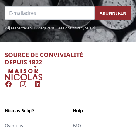
E-mailadres
ABONNEREN
Wij respecteren uw gegevens.
Lees ons privacybeleid
.
SOURCE DE CONVIVIALITÉ
DEPUIS 1822
Nicolas
Facebook
Instagram
LinkedIn
Nicolas België
Hulp
Over ons
FAQ