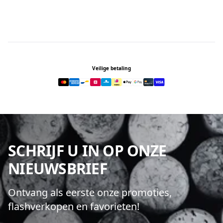
Footer
Veilige betaling
SCHRIJF U IN OP ONZE
NIEUWSBRIEF
Ontvang als eerste onze promoties,
flashverkopen en favorieten!