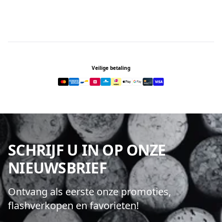
Footer
Veilige betaling
SCHRIJF U IN OP ONZE
NIEUWSBRIEF
Ontvang als eerste onze promoties,
flashverkopen en favorieten!