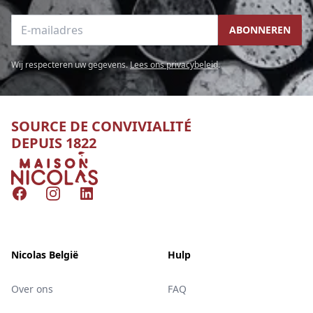
E-mailadres
ABONNEREN
Wij respecteren uw gegevens.
Lees ons privacybeleid
.
SOURCE DE CONVIVIALITÉ
DEPUIS 1822
Nicolas
Facebook
Instagram
LinkedIn
Nicolas België
Hulp
Over ons
FAQ