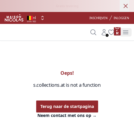
Ann
Gratis levering
nl
INSCHRIJVEN
INLOGGEN
sinds 1822
product 
Search
Account
Wishlist
Op
Oeps!
s.collections.at is not a function
Terug naar de startpagina
Neem contact met ons op
→