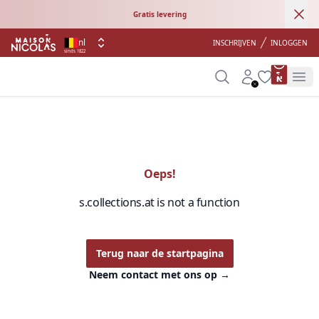
Ann
Gratis levering
nl
INSCHRIJVEN
INLOGGEN
sinds 1822
product 
Search
Account
Wishlist
Op
Oeps!
s.collections.at is not a function
Terug naar de startpagina
Neem contact met ons op
→