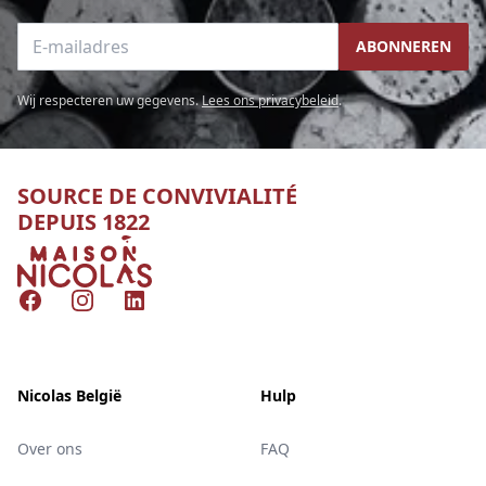
E-mailadres
ABONNEREN
Wij respecteren uw gegevens.
Lees ons privacybeleid
.
SOURCE DE CONVIVIALITÉ
DEPUIS 1822
Nicolas
Facebook
Instagram
LinkedIn
Nicolas België
Hulp
Over ons
FAQ