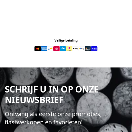
Footer
Veilige betaling
SCHRIJF U IN OP ONZE
NIEUWSBRIEF
Ontvang als eerste onze promoties,
flashverkopen en favorieten!