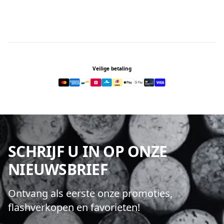
Footer
Veilige betaling
SCHRIJF U IN OP ONZE
NIEUWSBRIEF
Ontvang als eerste onze promoties,
flashverkopen en favorieten!