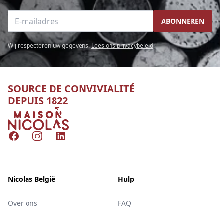
E-mailadres
ABONNEREN
Wij respecteren uw gegevens.
Lees ons privacybeleid
.
SOURCE DE CONVIVIALITÉ
DEPUIS 1822
Nicolas
Facebook
Instagram
LinkedIn
Nicolas België
Hulp
Over ons
FAQ