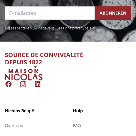
E-mailadres
ABONNEREN
Wij respecteren uw gegevens.
Lees ons privacybeleid
.
SOURCE DE CONVIVIALITÉ
DEPUIS 1822
Nicolas
Facebook
Instagram
LinkedIn
Nicolas België
Hulp
Over ons
FAQ