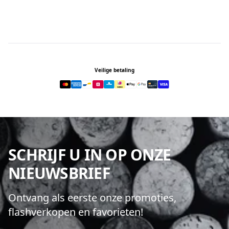
Footer
Veilige betaling
SCHRIJF U IN OP ONZE
NIEUWSBRIEF
Ontvang als eerste onze promoties,
flashverkopen en favorieten!