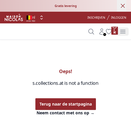
Ann
Gratis levering
nl
INSCHRIJVEN
INLOGGEN
sinds 1822
product 
Search
Account
Wishlist
Op
Oeps!
s.collections.at is not a function
Terug naar de startpagina
Neem contact met ons op
→