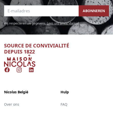
E-mailadres
ABONNEREN
Wij respecteren uw gegevens.
Lees ons privacybeleid
.
SOURCE DE CONVIVIALITÉ
DEPUIS 1822
Nicolas
Facebook
Instagram
LinkedIn
Nicolas België
Hulp
Over ons
FAQ