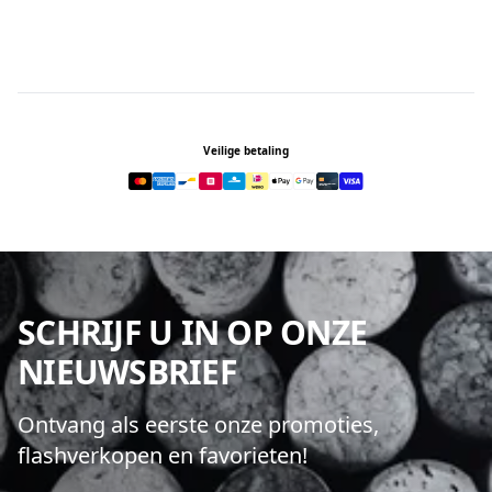
Footer
Veilige betaling
SCHRIJF U IN OP ONZE
NIEUWSBRIEF
Ontvang als eerste onze promoties,
flashverkopen en favorieten!