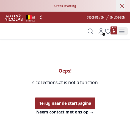
Ann
Gratis levering
nl
INSCHRIJVEN
INLOGGEN
sinds 1822
product 
Search
Account
Wishlist
Op
Oeps!
s.collections.at is not a function
Terug naar de startpagina
Neem contact met ons op
→