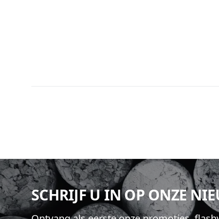
Footer
SCHRIJF U IN OP ONZE NI
Ontvang als eerste onze promoties, flas