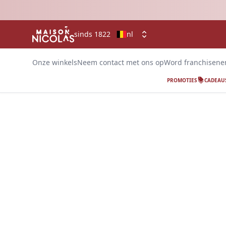
sinds 1822
nl
Onze winkels
Neem contact met ons op
Word franchisen
PROMOTIES
CADEAU