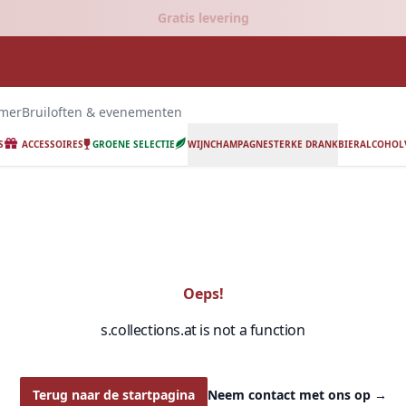
Gratis levering
emer
Bruiloften & evenementen
S
ACCESSOIRES
GROENE SELECTIE
WIJN
CHAMPAGNE
STERKE DRANK
BIER
ALCOHOLV
Oeps!
s.collections.at is not a function
Terug naar de startpagina
Neem contact met ons op
→