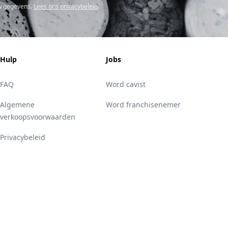
w gegevens.
Lees ons privacybeleid
.
Hulp
Jobs
FAQ
Word cavist
Algemene
Word franchisenemer
verkoopsvoorwaarden
Privacybeleid