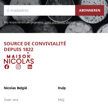
E-mailadres
ABONNEREN
Wij respecteren uw gegevens.
Lees ons privacybeleid
.
SOURCE DE CONVIVIALITÉ
DEPUIS 1822
Nicolas
Facebook
Instagram
LinkedIn
Nicolas België
Hulp
Over ons
FAQ