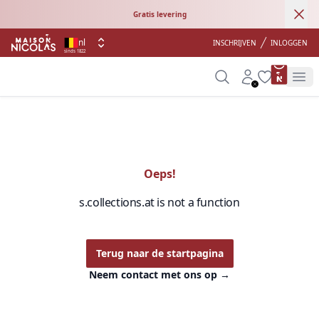
Ann
Gratis levering
nl
INSCHRIJVEN
INLOGGEN
sinds 1822
product 
Search
Account
Wishlist
Op
Oeps!
s.collections.at is not a function
Terug naar de startpagina
Neem contact met ons op
→