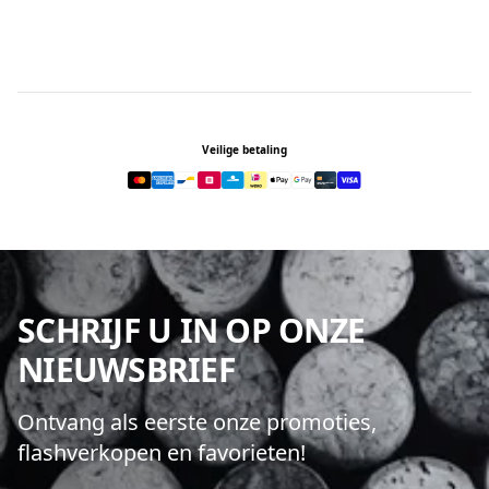
Footer
Veilige betaling
SCHRIJF U IN OP ONZE
NIEUWSBRIEF
Ontvang als eerste onze promoties,
flashverkopen en favorieten!