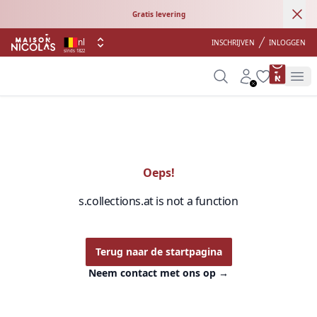
Ann
Gratis levering
nl
INSCHRIJVEN
INLOGGEN
sinds 1822
product 
Search
Account
Wishlist
Op
Oeps!
s.collections.at is not a function
Terug naar de startpagina
Neem contact met ons op
→