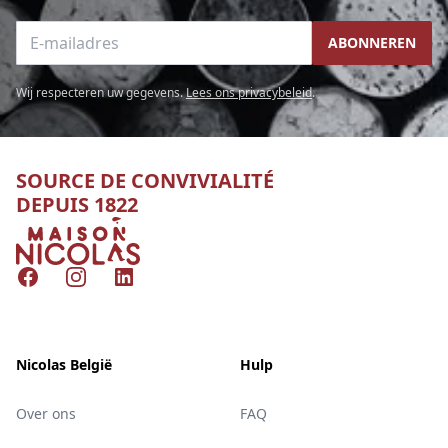
E-mailadres
ABONNEREN
Wij respecteren uw gegevens.
Lees ons privacybeleid
.
SOURCE DE CONVIVIALITÉ
DEPUIS 1822
Nicolas
Facebook
Instagram
LinkedIn
Nicolas België
Hulp
Over ons
FAQ