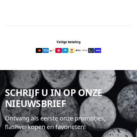
Footer
Veilige betaling
SCHRIJF U IN OP ONZE
NIEUWSBRIEF
Ontvang als eerste onze promoties,
flashverkopen en favorieten!