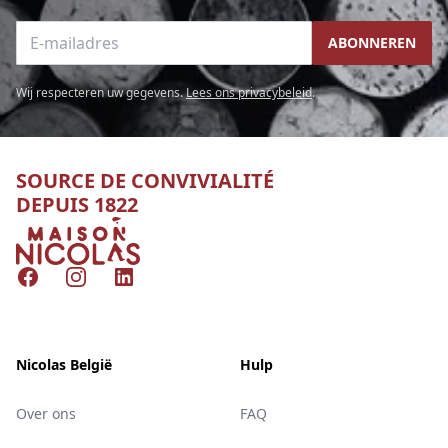
E-mailadres
ABONNEREN
Wij respecteren uw gegevens.
Lees ons privacybeleid
.
SOURCE DE CONVIVIALITÉ
DEPUIS 1822
Nicolas
Facebook
Instagram
LinkedIn
Nicolas België
Hulp
Over ons
FAQ