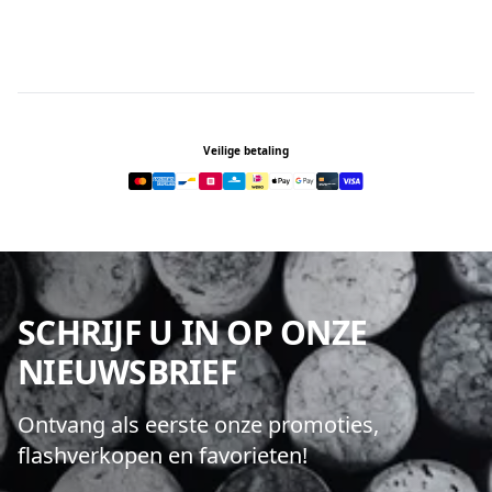
Footer
Veilige betaling
SCHRIJF U IN OP ONZE
NIEUWSBRIEF
Ontvang als eerste onze promoties,
flashverkopen en favorieten!