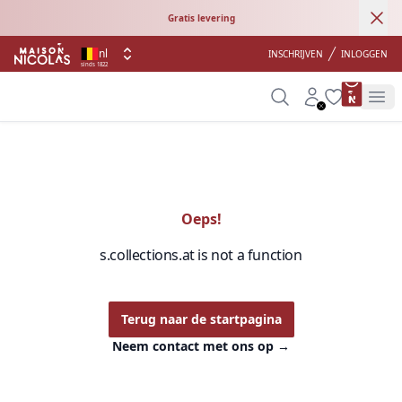
Ann
Gratis levering
nl
INSCHRIJVEN
INLOGGEN
sinds 1822
product 
Search
Account
Wishlist
Op
Oeps!
s.collections.at is not a function
Terug naar de startpagina
Neem contact met ons op
→