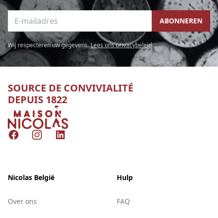
E-mailadres
ABONNEREN
Wij respecteren uw gegevens.
Lees ons privacybeleid
.
SOURCE DE CONVIVIALITÉ
DEPUIS 1822
Nicolas
Facebook
Instagram
LinkedIn
Nicolas België
Hulp
Over ons
FAQ