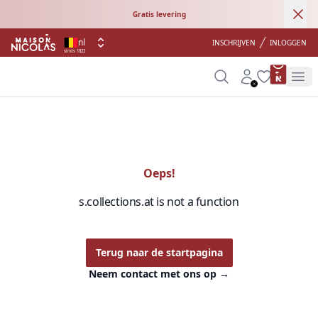
Ann
Gratis levering
nl
INSCHRIJVEN
INLOGGEN
sinds 1822
product 
Search
Account
Wishlist
Op
Oeps!
s.collections.at is not a function
Terug naar de startpagina
Neem contact met ons op
→