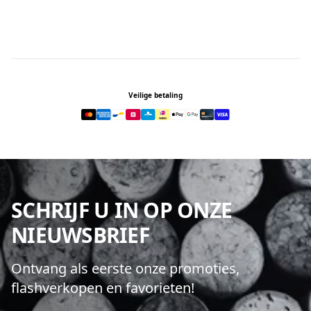
Footer
Veilige betaling
SCHRIJF U IN OP ONZE
NIEUWSBRIEF
Ontvang als eerste onze promoties,
flashverkopen en favorieten!