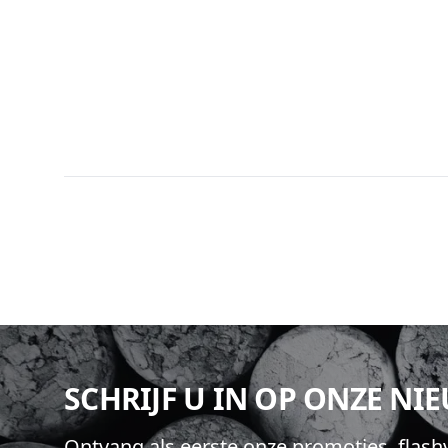
Footer
SCHRIJF U IN OP ONZE NI
Ontvang als eerste onze promoties, flas