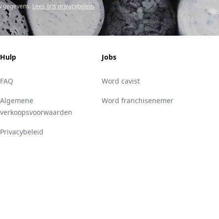
w gegevens.
Lees ons privacybeleid
.
Hulp
Jobs
FAQ
Word cavist
Algemene
Word franchisenemer
verkoopsvoorwaarden
Privacybeleid