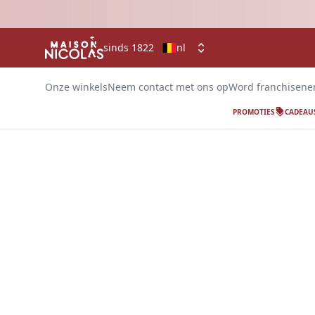
sinds 1822
nl
Onze winkels
Neem contact met ons op
Word franchisen
PROMOTIES
CADEAU