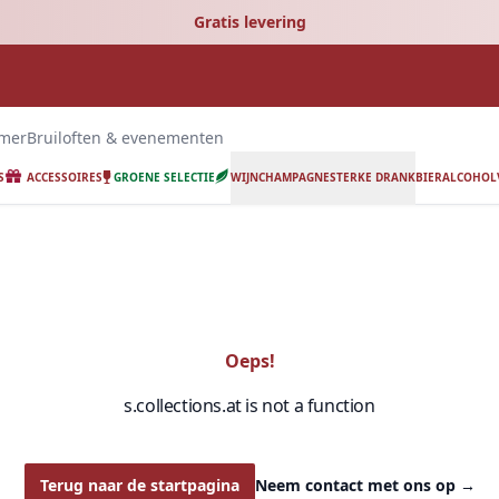
Gratis levering
emer
Bruiloften & evenementen
S
ACCESSOIRES
GROENE SELECTIE
WIJN
CHAMPAGNE
STERKE DRANK
BIER
ALCOHOLV
Oeps!
s.collections.at is not a function
Terug naar de startpagina
Neem contact met ons op
→