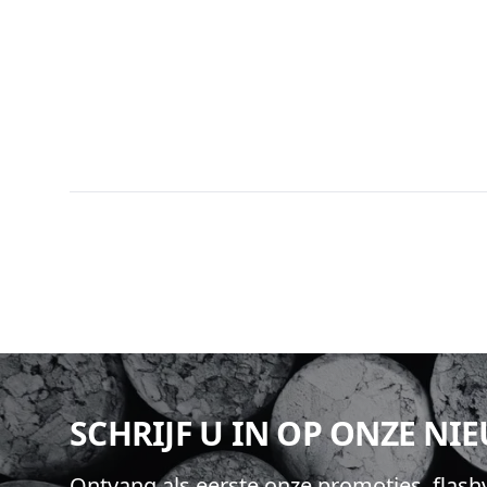
Footer
SCHRIJF U IN OP ONZE NI
Ontvang als eerste onze promoties, flas