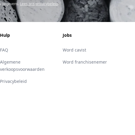
w gegevens.
Lees ons privacybeleid
.
Hulp
Jobs
FAQ
Word cavist
Algemene
Word franchisenemer
verkoopsvoorwaarden
Privacybeleid