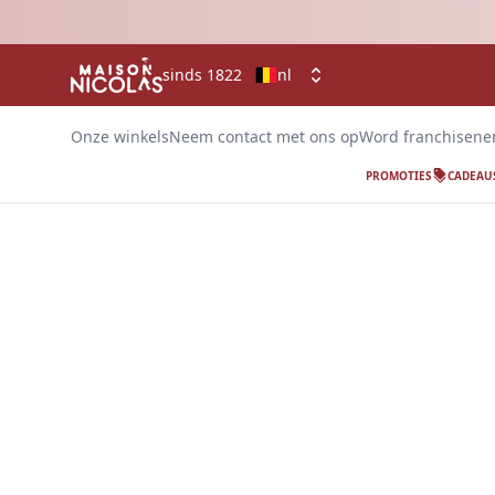
sinds 1822
nl
Onze winkels
Neem contact met ons op
Word franchisen
PROMOTIES
CADEAU