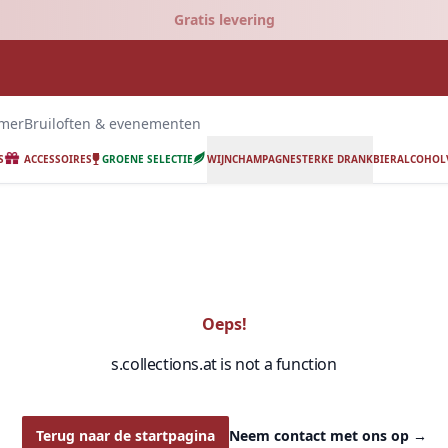
Gratis levering
emer
Bruiloften & evenementen
S
ACCESSOIRES
GROENE SELECTIE
WIJN
CHAMPAGNE
STERKE DRANK
BIER
ALCOHOLV
Oeps!
s.collections.at is not a function
Terug naar de startpagina
Neem contact met ons op
→