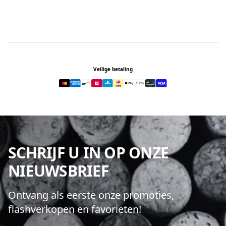
Footer
Veilige betaling
SCHRIJF U IN OP ONZE
NIEUWSBRIEF
Ontvang als eerste onze promoties,
flashverkopen en favorieten!