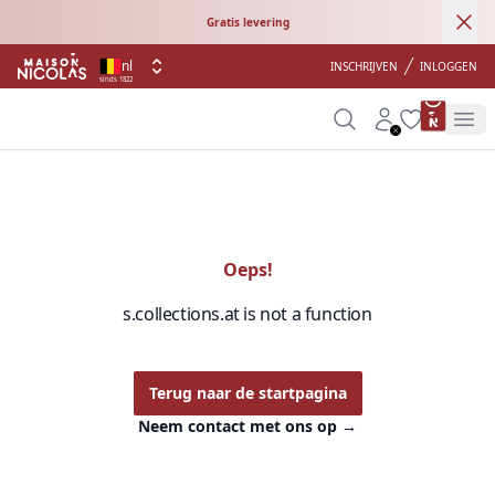
Ann
Gratis levering
nl
INSCHRIJVEN
INLOGGEN
sinds 1822
product 
Search
Account
Wishlist
Op
Oeps!
s.collections.at is not a function
Terug naar de startpagina
Neem contact met ons op
→