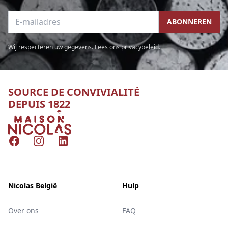
E-mailadres
ABONNEREN
Wij respecteren uw gegevens.
Lees ons privacybeleid
.
SOURCE DE CONVIVIALITÉ
DEPUIS 1822
Nicolas
Facebook
Instagram
LinkedIn
Nicolas België
Hulp
Over ons
FAQ