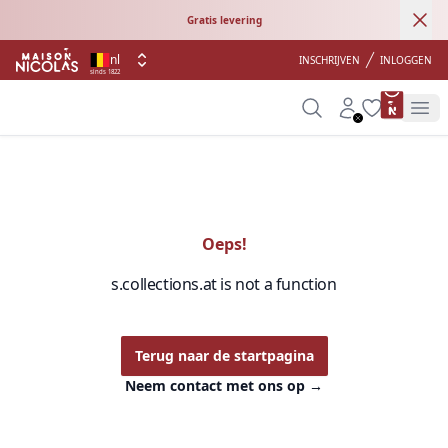
Ann
Gratis levering
nl
INSCHRIJVEN
INLOGGEN
sinds 1822
product 
Search
Account
Wishlist
Op
Oeps!
s.collections.at is not a function
Terug naar de startpagina
Neem contact met ons op
→