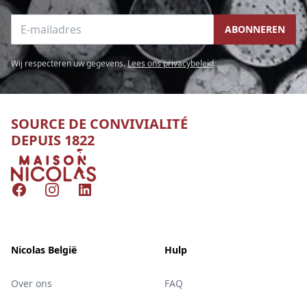
E-mailadres
ABONNEREN
Wij respecteren uw gegevens.
Lees ons privacybeleid
.
SOURCE DE CONVIVIALITÉ
DEPUIS 1822
Nicolas
Facebook
Instagram
LinkedIn
Nicolas België
Hulp
Over ons
FAQ