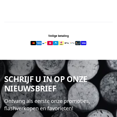
Footer
Veilige betaling
SCHRIJF U IN OP ONZE
NIEUWSBRIEF
Ontvang als eerste onze promoties,
flashverkopen en favorieten!