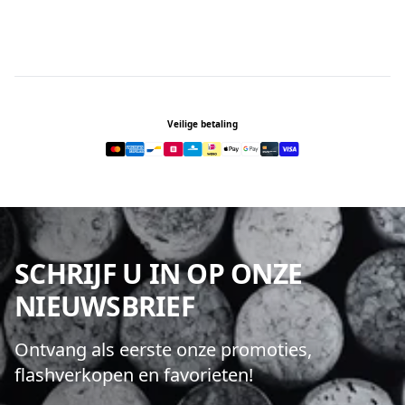
Footer
Veilige betaling
SCHRIJF U IN OP ONZE
NIEUWSBRIEF
Ontvang als eerste onze promoties,
flashverkopen en favorieten!