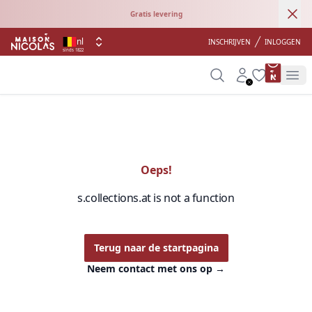
Ann
Gratis levering
nl
INSCHRIJVEN
INLOGGEN
sinds 1822
product 
Search
Account
Wishlist
Op
Oeps!
s.collections.at is not a function
Terug naar de startpagina
Neem contact met ons op
→