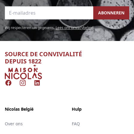
E-mailadres
ABONNEREN
Wij respecteren uw gegevens.
Lees ons privacybeleid
.
SOURCE DE CONVIVIALITÉ
DEPUIS 1822
Nicolas
Facebook
Instagram
LinkedIn
Nicolas België
Hulp
Over ons
FAQ