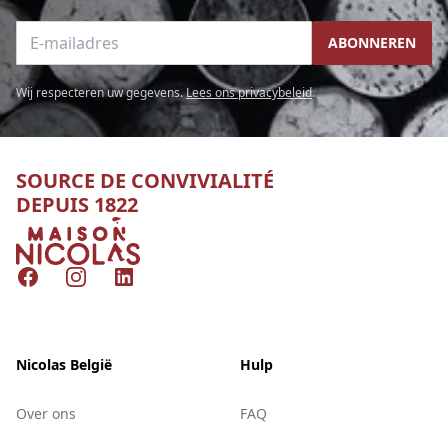
E-mailadres
ABONNEREN
Wij respecteren uw gegevens.
Lees ons privacybeleid
.
SOURCE DE CONVIVIALITÉ
DEPUIS 1822
Nicolas
Facebook
Instagram
LinkedIn
Nicolas België
Hulp
Over ons
FAQ