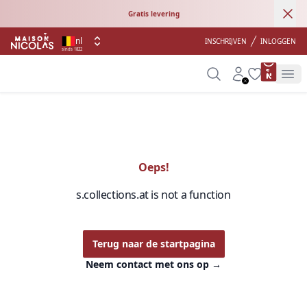
Ann
Gratis levering
nl
INSCHRIJVEN
INLOGGEN
sinds 1822
product 
Search
Account
Wishlist
Op
Oeps!
s.collections.at is not a function
Terug naar de startpagina
Neem contact met ons op
→