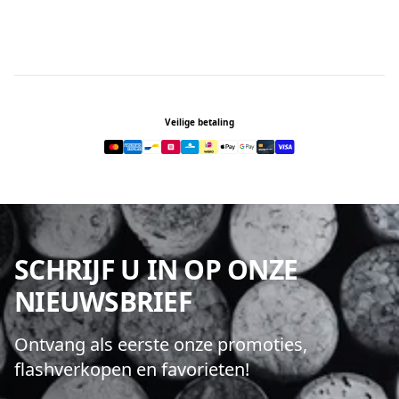
Footer
Veilige betaling
SCHRIJF U IN OP ONZE
NIEUWSBRIEF
Ontvang als eerste onze promoties,
flashverkopen en favorieten!