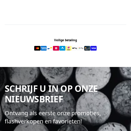
Footer
Veilige betaling
SCHRIJF U IN OP ONZE
NIEUWSBRIEF
Ontvang als eerste onze promoties,
flashverkopen en favorieten!