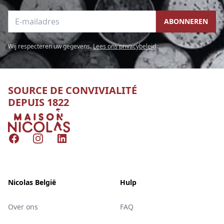
E-mailadres
ABONNEREN
Wij respecteren uw gegevens.
Lees ons privacybeleid
.
SOURCE DE CONVIVIALITÉ
DEPUIS 1822
Nicolas
Facebook
Instagram
LinkedIn
Nicolas België
Hulp
Over ons
FAQ