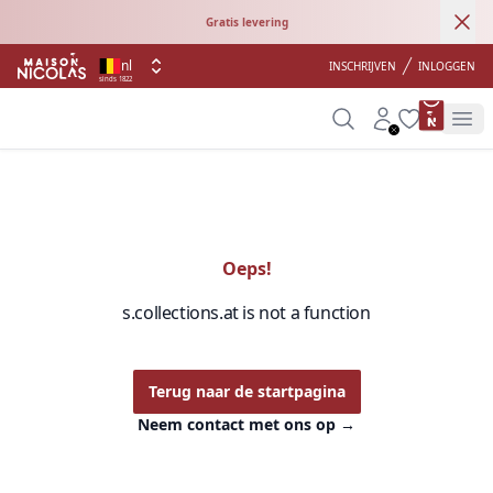
Ann
Gratis levering
nl
INSCHRIJVEN
INLOGGEN
sinds 1822
product 
Search
Account
Wishlist
Op
Oeps!
s.collections.at is not a function
Terug naar de startpagina
Neem contact met ons op
→