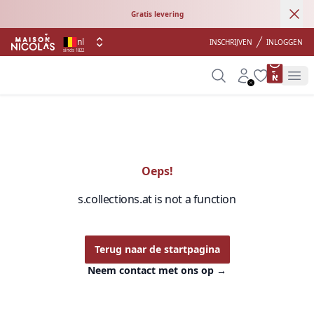
Ann
Gratis levering
nl
INSCHRIJVEN
INLOGGEN
sinds 1822
product 
Search
Account
Wishlist
Op
Oeps!
s.collections.at is not a function
Terug naar de startpagina
Neem contact met ons op
→