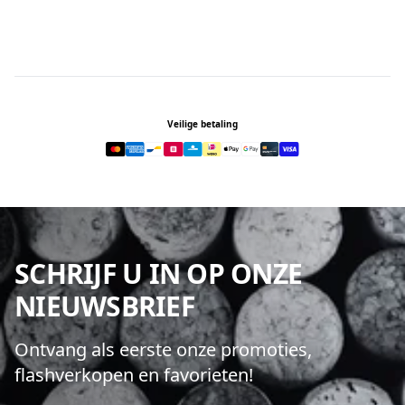
Footer
Veilige betaling
SCHRIJF U IN OP ONZE
NIEUWSBRIEF
Ontvang als eerste onze promoties,
flashverkopen en favorieten!