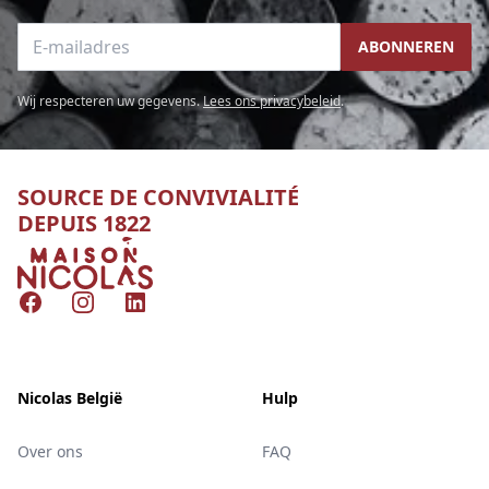
E-mailadres
ABONNEREN
Wij respecteren uw gegevens.
Lees ons privacybeleid
.
SOURCE DE CONVIVIALITÉ
DEPUIS 1822
Nicolas
Facebook
Instagram
LinkedIn
Nicolas België
Hulp
Over ons
FAQ