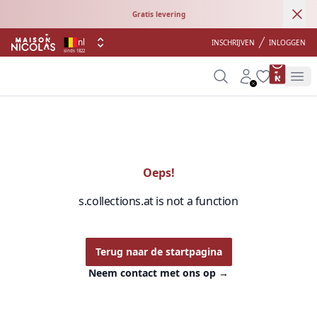
Ann
Gratis levering
nl
INSCHRIJVEN
INLOGGEN
sinds 1822
product 
Search
Account
Wishlist
Op
Oeps!
s.collections.at is not a function
Terug naar de startpagina
Neem contact met ons op
→