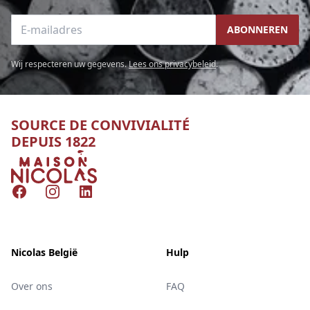
E-mailadres
ABONNEREN
Wij respecteren uw gegevens.
Lees ons privacybeleid
.
SOURCE DE CONVIVIALITÉ
DEPUIS 1822
Nicolas
Facebook
Instagram
LinkedIn
Nicolas België
Hulp
Over ons
FAQ