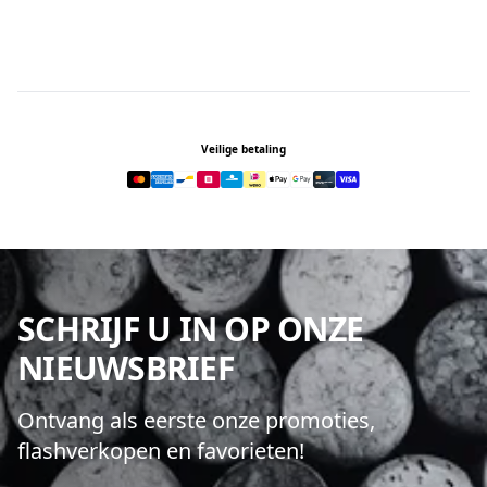
Footer
Veilige betaling
SCHRIJF U IN OP ONZE
NIEUWSBRIEF
Ontvang als eerste onze promoties,
flashverkopen en favorieten!