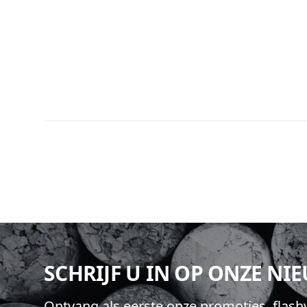
Footer
SCHRIJF U IN OP ONZE NI
Ontvang als eerste onze promoties, flas