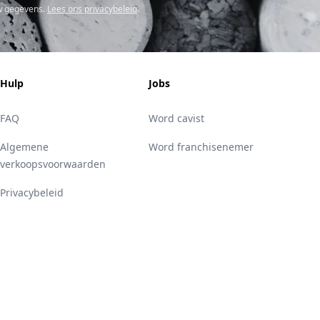
w gegevens.
Lees ons privacybeleid
.
Hulp
Jobs
FAQ
Word cavist
Algemene
Word franchisenemer
verkoopsvoorwaarden
Privacybeleid