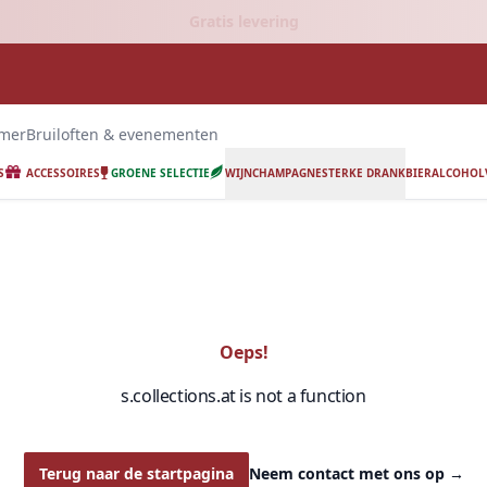
Gratis levering
emer
Bruiloften & evenementen
S
ACCESSOIRES
GROENE SELECTIE
WIJN
CHAMPAGNE
STERKE DRANK
BIER
ALCOHOLV
Oeps!
s.collections.at is not a function
Terug naar de startpagina
Neem contact met ons op
→