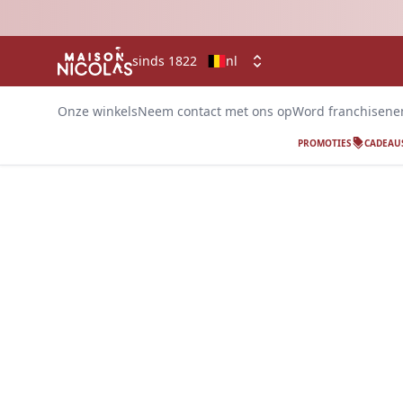
sinds 1822
nl
Onze winkels
Neem contact met ons op
Word franchisen
PROMOTIES
CADEAU