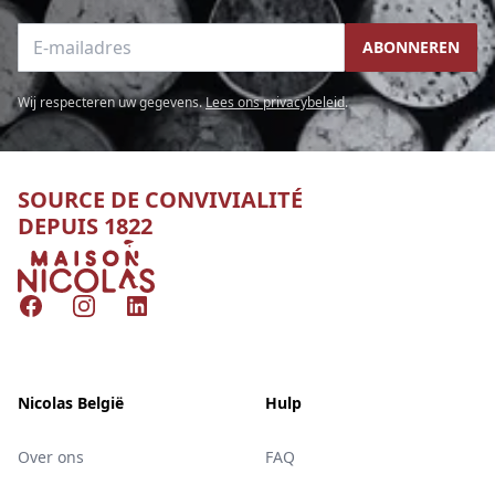
E-mailadres
ABONNEREN
Wij respecteren uw gegevens.
Lees ons privacybeleid
.
SOURCE DE CONVIVIALITÉ
DEPUIS 1822
Nicolas
Facebook
Instagram
LinkedIn
Nicolas België
Hulp
Over ons
FAQ