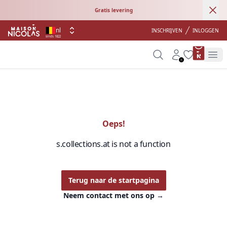
Ann
Gratis levering
nl
INSCHRIJVEN
INLOGGEN
sinds 1822
product 
Search
Account
Wishlist
Op
Oeps!
s.collections.at is not a function
Terug naar de startpagina
Neem contact met ons op
→