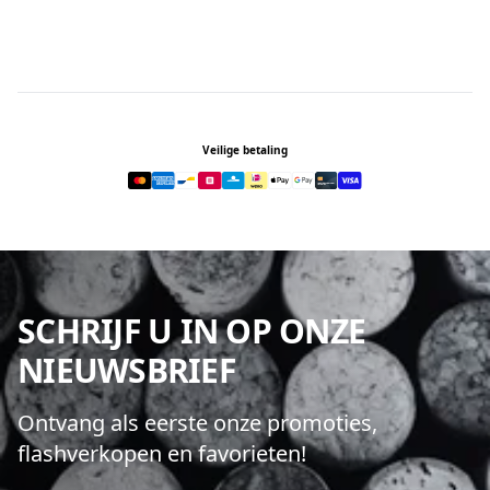
Footer
Veilige betaling
SCHRIJF U IN OP ONZE
NIEUWSBRIEF
Ontvang als eerste onze promoties,
flashverkopen en favorieten!