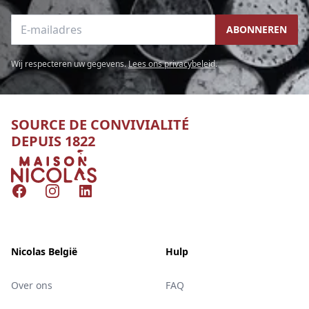
E-mailadres
ABONNEREN
Wij respecteren uw gegevens.
Lees ons privacybeleid
.
SOURCE DE CONVIVIALITÉ
DEPUIS 1822
Nicolas
Facebook
Instagram
LinkedIn
Nicolas België
Hulp
Over ons
FAQ