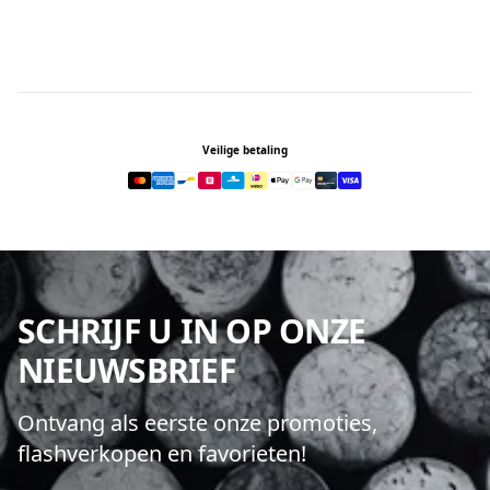
Footer
Veilige betaling
SCHRIJF U IN OP ONZE
NIEUWSBRIEF
Ontvang als eerste onze promoties,
flashverkopen en favorieten!