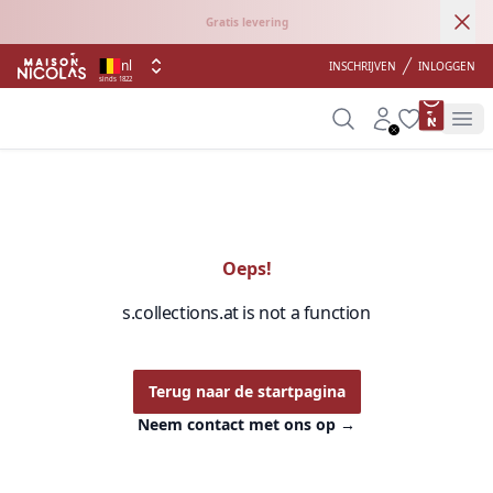
Ann
Gratis levering
nl
INSCHRIJVEN
INLOGGEN
sinds 1822
product 
Search
Account
Wishlist
Op
Oeps!
s.collections.at is not a function
Terug naar de startpagina
Neem contact met ons op
→