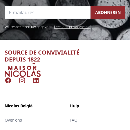
E-mailadres
ABONNEREN
Wij respecteren uw gegevens.
Lees ons privacybeleid
.
SOURCE DE CONVIVIALITÉ
DEPUIS 1822
Nicolas
Facebook
Instagram
LinkedIn
Nicolas België
Hulp
Over ons
FAQ