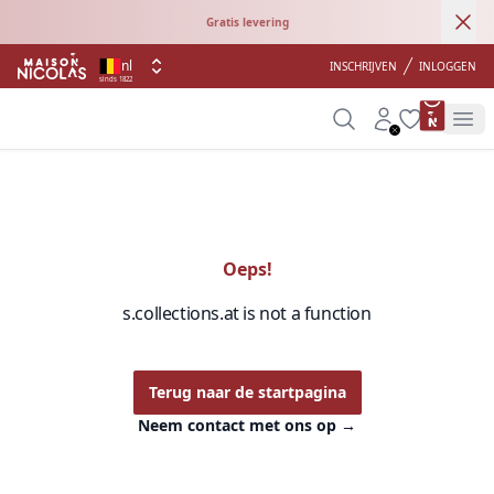
Ann
Gratis levering
nl
INSCHRIJVEN
INLOGGEN
sinds 1822
product 
Search
Account
Wishlist
Op
Oeps!
s.collections.at is not a function
Terug naar de startpagina
Neem contact met ons op
→