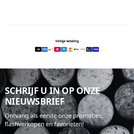
Footer
Veilige betaling
SCHRIJF U IN OP ONZE
NIEUWSBRIEF
Ontvang als eerste onze promoties,
flashverkopen en favorieten!