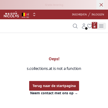
Ann
Gratis levering
nl
INSCHRIJVEN
INLOGGEN
sinds 1822
product 
Search
Account
Wishlist
Op
Oeps!
s.collections.at is not a function
Terug naar de startpagina
Neem contact met ons op
→