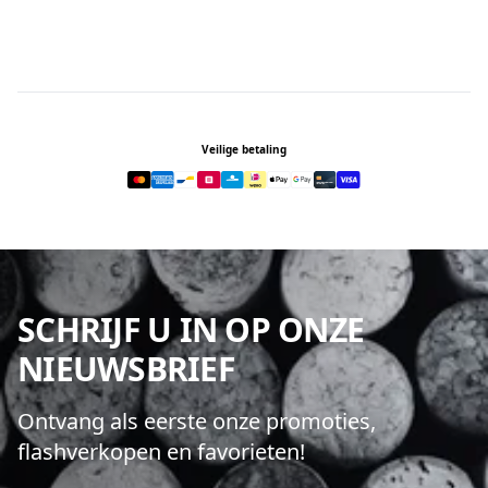
Footer
Veilige betaling
SCHRIJF U IN OP ONZE
NIEUWSBRIEF
Ontvang als eerste onze promoties,
flashverkopen en favorieten!