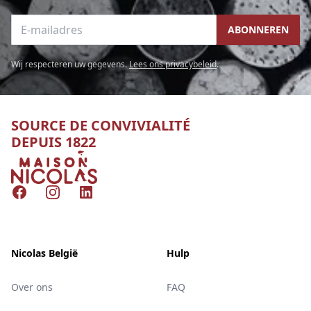
E-mailadres
ABONNEREN
Wij respecteren uw gegevens.
Lees ons privacybeleid
.
SOURCE DE CONVIVIALITÉ
DEPUIS 1822
Nicolas
Facebook
Instagram
LinkedIn
Nicolas België
Hulp
Over ons
FAQ