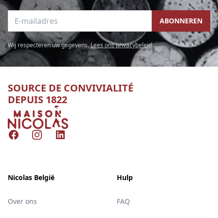
E-mailadres
ABONNEREN
Wij respecteren uw gegevens.
Lees ons privacybeleid
.
SOURCE DE CONVIVIALITÉ
DEPUIS 1822
Nicolas
Facebook
Instagram
LinkedIn
Nicolas België
Hulp
Over ons
FAQ