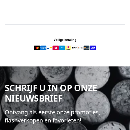
Footer
Veilige betaling
SCHRIJF U IN OP ONZE
NIEUWSBRIEF
Ontvang als eerste onze promoties,
flashverkopen en favorieten!