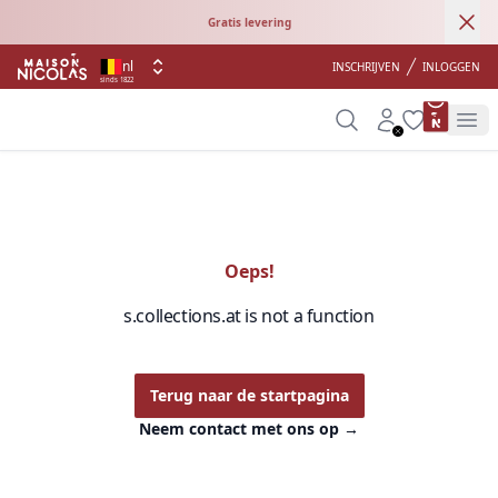
Ann
Gratis levering
nl
INSCHRIJVEN
INLOGGEN
sinds 1822
product 
Search
Account
Wishlist
Op
Oeps!
s.collections.at is not a function
Terug naar de startpagina
Neem contact met ons op
→