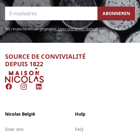
E-mailadres
ABONNEREN
Wij respecteren uw gegevens.
Lees ons privacybeleid
.
SOURCE DE CONVIVIALITÉ
DEPUIS 1822
Nicolas
Facebook
Instagram
LinkedIn
Nicolas België
Hulp
Over ons
FAQ