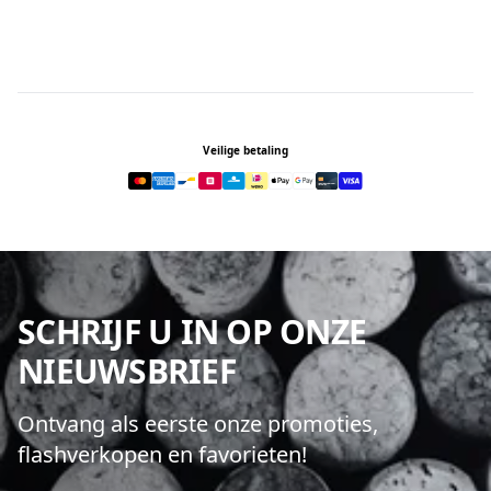
Footer
Veilige betaling
SCHRIJF U IN OP ONZE
NIEUWSBRIEF
Ontvang als eerste onze promoties,
flashverkopen en favorieten!