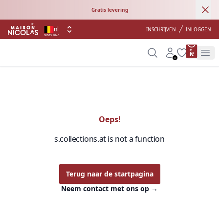
Ann
Gratis levering
nl
INSCHRIJVEN
INLOGGEN
sinds 1822
product 
Search
Account
Wishlist
Op
Oeps!
s.collections.at is not a function
Terug naar de startpagina
Neem contact met ons op
→