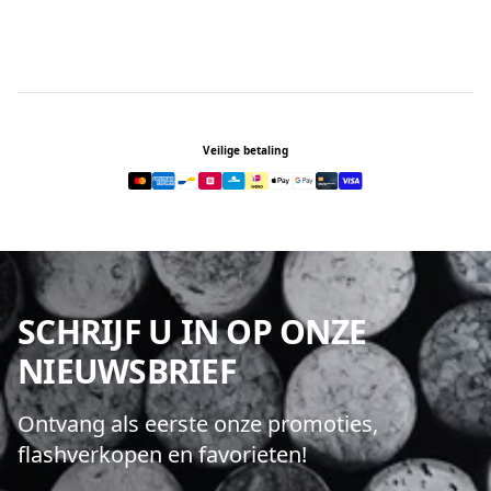
Footer
Veilige betaling
SCHRIJF U IN OP ONZE
NIEUWSBRIEF
Ontvang als eerste onze promoties,
flashverkopen en favorieten!