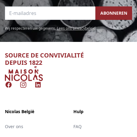
E-mailadres
ABONNEREN
Wij respecteren uw gegevens.
Lees ons privacybeleid
.
SOURCE DE CONVIVIALITÉ
DEPUIS 1822
Nicolas
Facebook
Instagram
LinkedIn
Nicolas België
Hulp
Over ons
FAQ