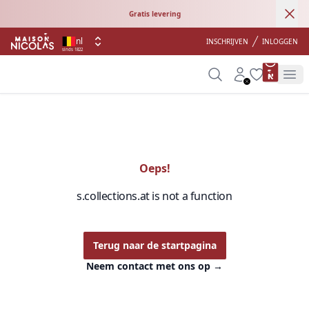
Ann
Gratis levering
nl
INSCHRIJVEN
INLOGGEN
sinds 1822
product 
Search
Account
Wishlist
Op
Oeps!
s.collections.at is not a function
Terug naar de startpagina
Neem contact met ons op
→