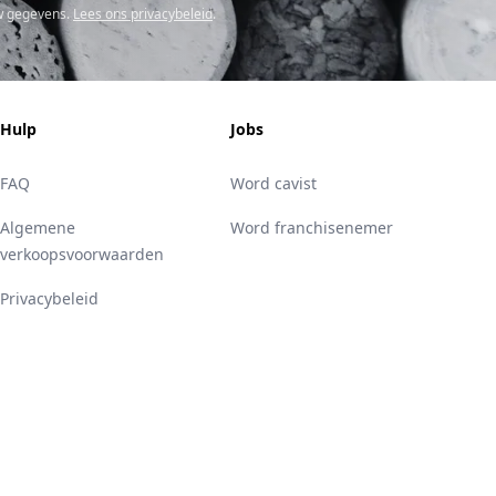
w gegevens.
Lees ons privacybeleid
.
Hulp
Jobs
FAQ
Word cavist
Algemene
Word franchisenemer
verkoopsvoorwaarden
Privacybeleid