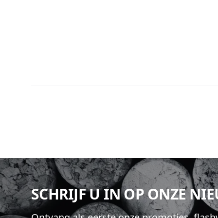
Footer
SCHRIJF U IN OP ONZE NI
Ontvang als eerste onze promoties, flas