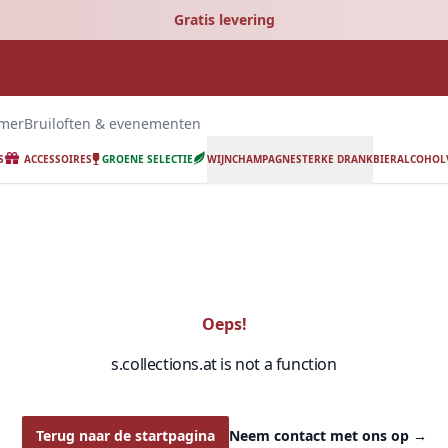
Gratis levering
emer
Bruiloften & evenementen
S
ACCESSOIRES
GROENE SELECTIE
WIJN
CHAMPAGNE
STERKE DRANK
BIER
ALCOHOLV
Oeps!
s.collections.at is not a function
Terug naar de startpagina
Neem contact met ons op
→