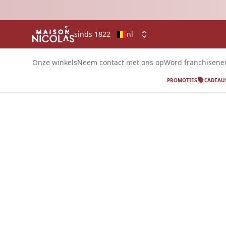
sinds 1822
nl
Onze winkels
Neem contact met ons op
Word franchisen
PROMOTIES
CADEAU