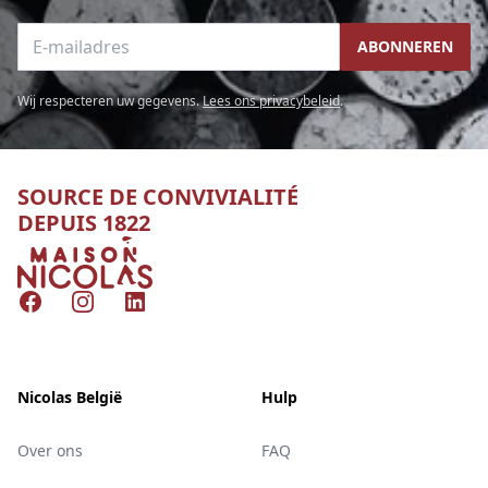
E-mailadres
ABONNEREN
Wij respecteren uw gegevens.
Lees ons privacybeleid
.
SOURCE DE CONVIVIALITÉ
DEPUIS 1822
Nicolas
Facebook
Instagram
LinkedIn
Nicolas België
Hulp
Over ons
FAQ