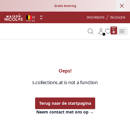
Ann
Gratis levering
nl
INSCHRIJVEN
INLOGGEN
sinds 1822
product 
Search
Account
Wishlist
Op
Oeps!
s.collections.at is not a function
Terug naar de startpagina
Neem contact met ons op
→