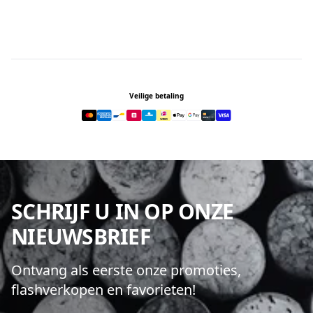
Footer
Veilige betaling
SCHRIJF U IN OP ONZE
NIEUWSBRIEF
Ontvang als eerste onze promoties,
flashverkopen en favorieten!