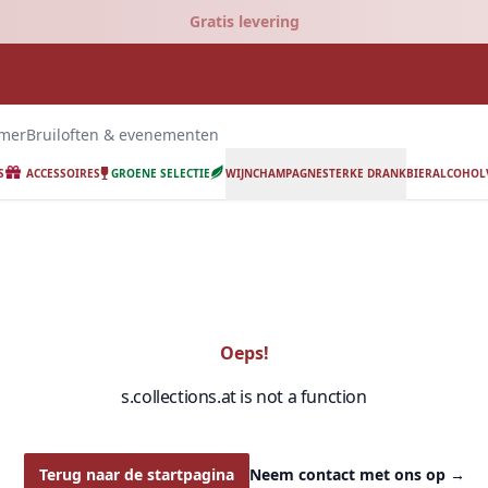
Gratis levering
emer
Bruiloften & evenementen
S
ACCESSOIRES
GROENE SELECTIE
WIJN
CHAMPAGNE
STERKE DRANK
BIER
ALCOHOLV
Oeps!
s.collections.at is not a function
Terug naar de startpagina
Neem contact met ons op
→