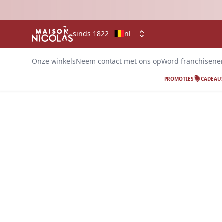
sinds 1822
nl
Onze winkels
Neem contact met ons op
Word franchisen
PROMOTIES
CADEAU