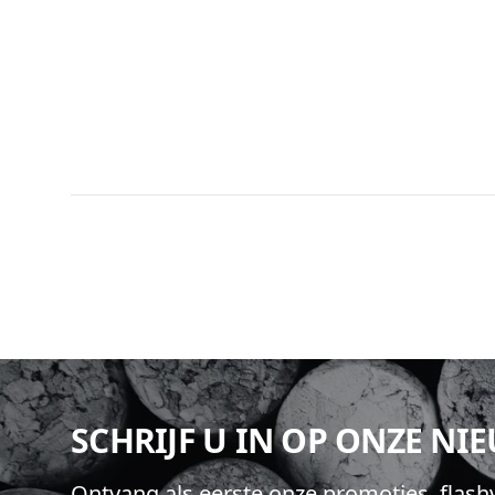
Footer
SCHRIJF U IN OP ONZE NI
Ontvang als eerste onze promoties, flas