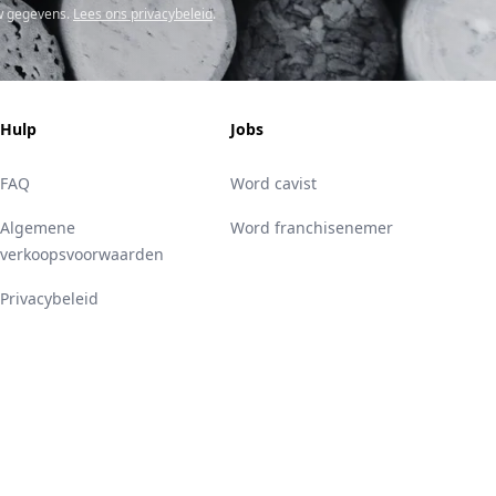
w gegevens.
Lees ons privacybeleid
.
Hulp
Jobs
FAQ
Word cavist
Algemene
Word franchisenemer
verkoopsvoorwaarden
Privacybeleid