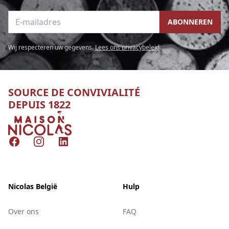
E-mailadres
ABONNEREN
Wij respecteren uw gegevens.
Lees ons privacybeleid
.
SOURCE DE CONVIVIALITÉ
DEPUIS 1822
Nicolas
Facebook
Instagram
LinkedIn
Nicolas België
Hulp
Over ons
FAQ