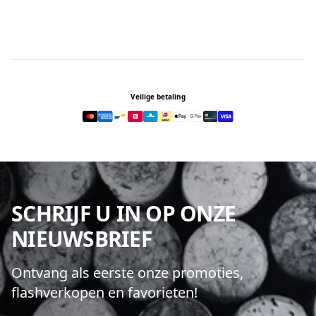
Footer
Veilige betaling
SCHRIJF U IN OP ONZE
NIEUWSBRIEF
Ontvang als eerste onze promoties,
flashverkopen en favorieten!