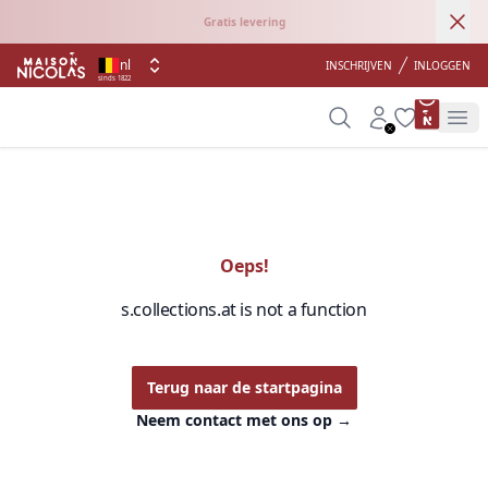
Ann
Gratis levering
nl
INSCHRIJVEN
INLOGGEN
sinds 1822
product 
Search
Account
Wishlist
Op
Oeps!
s.collections.at is not a function
Terug naar de startpagina
Neem contact met ons op
→