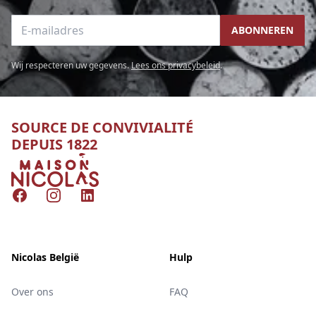
E-mailadres
ABONNEREN
Wij respecteren uw gegevens.
Lees ons privacybeleid
.
SOURCE DE CONVIVIALITÉ
DEPUIS 1822
Nicolas
Facebook
Instagram
LinkedIn
Nicolas België
Hulp
Over ons
FAQ