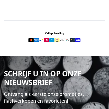
Footer
Veilige betaling
SCHRIJF U IN OP ONZE
NIEUWSBRIEF
Ontvang als eerste onze promoties,
flashverkopen en favorieten!