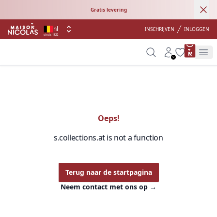
Ann
Gratis levering
nl
INSCHRIJVEN
INLOGGEN
sinds 1822
product 
Search
Account
Wishlist
Op
Oeps!
s.collections.at is not a function
Terug naar de startpagina
Neem contact met ons op
→