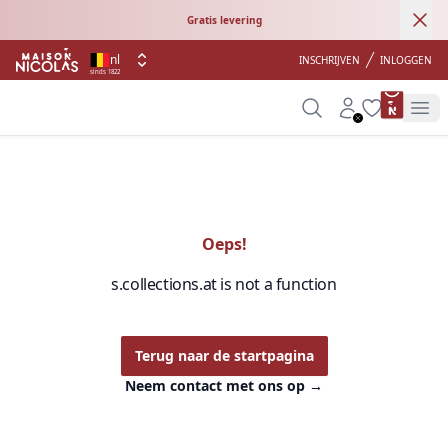
Ann
Gratis levering
nl
INSCHRIJVEN
INLOGGEN
sinds 1822
product 
Search
Account
Wishlist
Op
Oeps!
s.collections.at is not a function
Terug naar de startpagina
Neem contact met ons op
→