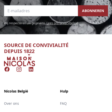
E-mailadres
ABONNEREN
Wij respecteren uw gegevens.
Lees ons privacybeleid
.
SOURCE DE CONVIVIALITÉ
DEPUIS 1822
Nicolas
Facebook
Instagram
LinkedIn
Nicolas België
Hulp
Over ons
FAQ