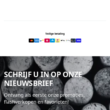
Footer
Veilige betaling
SCHRIJF U IN OP ONZE
NIEUWSBRIEF
Ontvang als eerste onze promoties,
flashverkopen en favorieten!