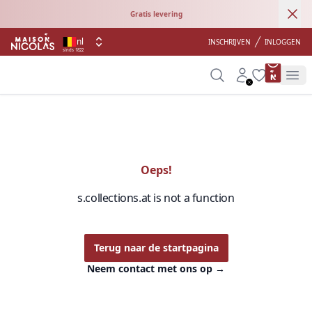
Ann
Gratis levering
nl
INSCHRIJVEN
INLOGGEN
sinds 1822
product 
Search
Account
Wishlist
Op
Oeps!
s.collections.at is not a function
Terug naar de startpagina
Neem contact met ons op
→