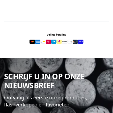
Footer
Veilige betaling
SCHRIJF U IN OP ONZE
NIEUWSBRIEF
Ontvang als eerste onze promoties,
flashverkopen en favorieten!