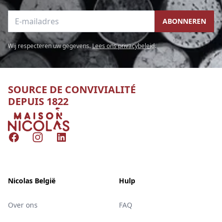
E-mailadres
ABONNEREN
Wij respecteren uw gegevens.
Lees ons privacybeleid
.
SOURCE DE CONVIVIALITÉ
DEPUIS 1822
Nicolas
Facebook
Instagram
LinkedIn
Nicolas België
Hulp
Over ons
FAQ