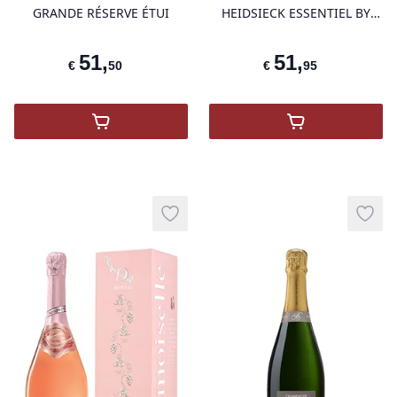
GRANDE RÉSERVE ÉTUI
HEIDSIECK ESSENTIEL BY
NICOLAS V3
51
,
51
,
€
50
€
95
,
Champagne Gosset Grande Réserve Brut
,
Champagne Pip
Add to wishlist
Add t