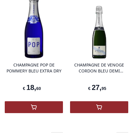
product variant items in cart, view 
pro
CHAMPAGNE POP DE
CHAMPAGNE DE VENOGE
POMMERY BLEU EXTRA DRY
CORDON BLEU DEMI
BOUTEILLE
18
,
27
,
€
60
€
95
,
POP De Pommery Bleu Extra Dry 20Cl
,
De Venoge Bru