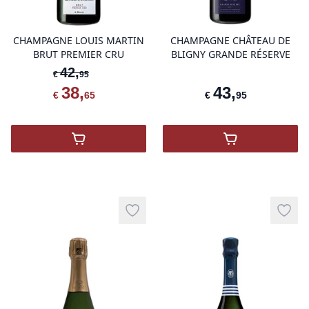
CHAMPAGNE LOUIS MARTIN
CHAMPAGNE CHÂTEAU DE
BRUT PREMIER CRU
BLIGNY GRANDE RÉSERVE
42
,
€
95
38
,
43
,
€
65
€
95
,
LOUIS MARTIN BRUT PREMIER CRU
,
Champagne Ch
Add to wishlist
Add t