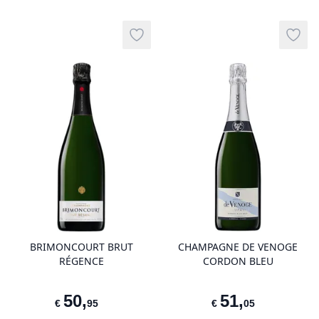
Add to wishlist
Add t
product variant items in cart, view 
pro
BRIMONCOURT BRUT
CHAMPAGNE DE VENOGE
RÉGENCE
CORDON BLEU
50
,
51
,
€
95
€
05