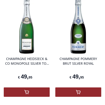
product variant items in cart, view 
pro
CHAMPAGNE HEIDSIECK &
CHAMPAGNE POMMERY
CO MONOPOLE SILVER TOP
BRUT SILVER ROYAL
BRUT
49
,
49
,
€
95
€
95
,
Champagne Heidsieck & Co Monopole Silve
,
Champagne Po