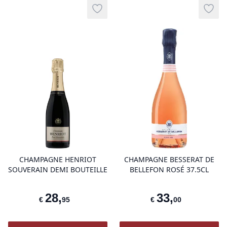
Add to wishlist
Add t
product variant items in cart, view 
pro
CHAMPAGNE HENRIOT
CHAMPAGNE BESSERAT DE
SOUVERAIN DEMI BOUTEILLE
BELLEFON ROSÉ 37.5CL
28
,
33
,
€
95
€
00