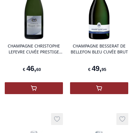
product variant items in cart, view 
pro
CHAMPAGNE CHRISTOPHE
CHAMPAGNE BESSERAT DE
LEFEVRE CUVÉE PRESTIGE
BELLEFON BLEU CUVÉE BRUT
BIO
46
,
49
,
€
60
€
95
,
Champagne Christophe Lefevre Cuvée Pres
,
Champagne Be
Add to wishlist
Add t