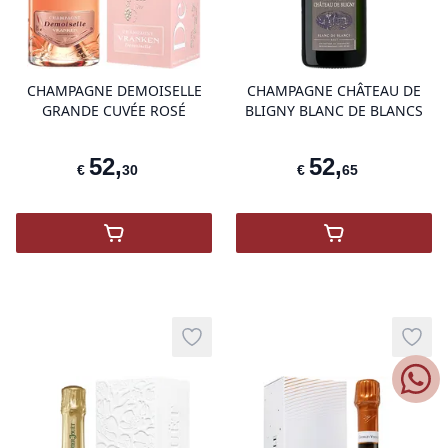
product variant items in cart, view 
pro
CHAMPAGNE DEMOISELLE
CHAMPAGNE CHÂTEAU DE
GRANDE CUVÉE ROSÉ
BLIGNY BLANC DE BLANCS
52
,
52
,
€
30
€
65
,
Champagne Demoiselle Grande Cuvée Ro
,
Champagne Ch
Add to wishlist
Add t