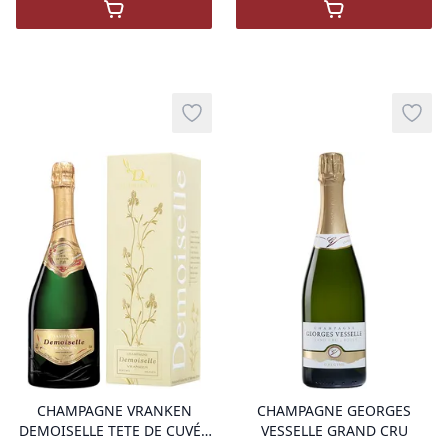
,
Henriot Brut Souverain 37.5Cl
,
Champagne Be
Add to wishlist
Add t
product variant items in cart, view 
pro
CHAMPAGNE VRANKEN
CHAMPAGNE GEORGES
DEMOISELLE TETE DE CUVÉE
VESSELLE GRAND CRU