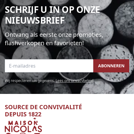
SCHRIJF U IN OP ONZE
NIEUWSBRIEF
Ontvang als eerste onze promoties,
flashverkopen en favorieten!
E-mailadres
ABONNEREN
Wij respecteren uw gegevens.
Lees ons privacybeleid
.
SOURCE DE CONVIVIALITÉ
DEPUIS 1822
Nicolas