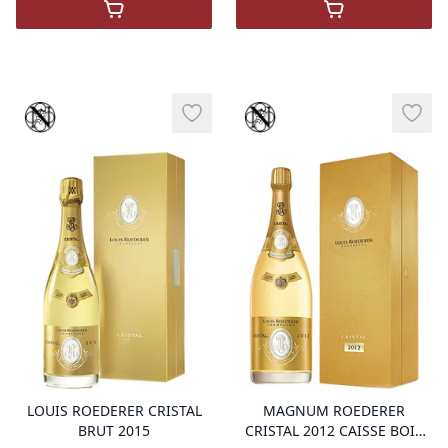
,
Champagne Roederer 2016 Rosé
,
Champagne Ro
Vinothèque
Vinothèque
Add to wishlist
Add t
product variant items in cart, view 
pro
LOUIS ROEDERER CRISTAL
MAGNUM ROEDERER
BRUT 2015
CRISTAL 2012 CAISSE BOIS