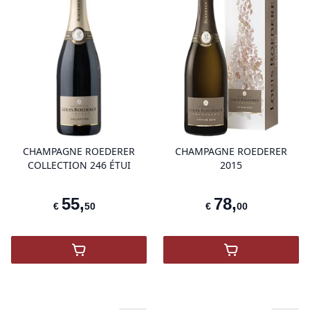
product variant items in cart, view 
pro
CHAMPAGNE ROEDERER
CHAMPAGNE ROEDERER
COLLECTION 246 ÉTUI
2015
55
,
78
,
€
50
€
00
,
ROEDERER BRUT COLLECTION 245
,
Champagne R