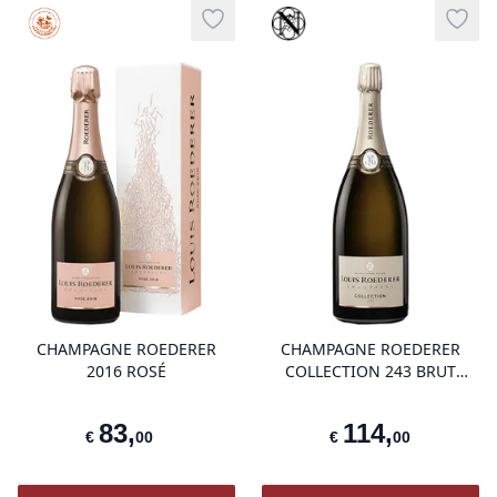
Haute Valeur Environnementale
Vinothèque
Add to wishlist
Add t
product variant items in cart, view 
pro
CHAMPAGNE ROEDERER
CHAMPAGNE ROEDERER
2016 ROSÉ
COLLECTION 243 BRUT
MAGNUM 1.5L
83
,
114
,
€
00
€
00