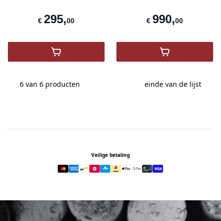
EN MERISIER
295
,
990
,
€
00
€
00
,
LOUIS ROEDERER CRISTAL BRUT 2015
,
MAGNUM ROED
6 van 6
producten
einde van de lijst
Footer
Veilige betaling